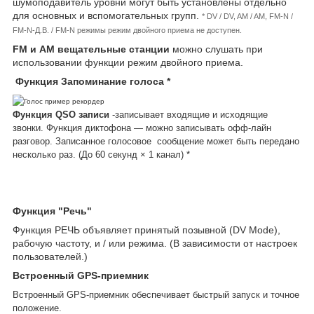
шумоподавитель уровни могут быть установлены отдельно
для основных и вспомогательных групп.
* DV / DV, AM / AM, FM-N /
FM-N-Д.В. / FM-N режимы режим двойного приема не доступен.
FM и AM вещательные станции
можно слушать при
использовании функции режим двойного приема.
Функция Запоминание голоса *
Функция QSO записи
-записывает входящие и исходящие
звонки. Функция диктофона ― можно записывать офф-лайн
разговор. Записанное голосовое сообщение может быть передано
несколько раз. (До 60 секунд × 1 канал) *
Функция "Речь"
Функция РЕЧЬ объявляет принятый позывной (DV Mode),
рабочую частоту, и / или режима. (В зависимости от настроек
пользователей.)
Встроенный GPS-приемник
Встроенный GPS-приемник обеспечивает быстрый запуск и точное
положение.