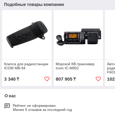
Подобные товары компании
Клипса для радиостанции
Морской КВ-трансивер
Авт
ICOM MB-94
Icom IC-M802
ради
F60
3 340
807 905
102
₸
₸
О нас
Рейтинг не сформирован
Менее 5 отзывов за последний год