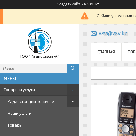
Создать сайт
на Satu.kz
Сейчас у компании н
vsv@vsv.kz
ГЛАВНАЯ
ТОВ
ТОО "Радиосвязь-А"
Товары и услуги
Радиостанции носимые
Наши услуги
Товары