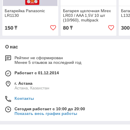
Батарейка Panasonic
Батарея щелочная Mirex
Бата
LR1130
LR03 / AAA 1,5V 10 шт
L13
(10/960), multipack
150
80
300
₸
₸
О нас
Рейтинг не сформирован
Менее 5 отзывов за последний год
Работает с 01.12.2014
г. Астана
Астана, Казахстан
Контакты
Сегодня работает с 10:00 до 20:00
Показать весь график работы