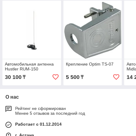
Автомобильная антенна
Крепление Optim TS-07
Авто
Hustler RUM-150
Midl
30 100
5 500
14 
₸
₸
О нас
Рейтинг не сформирован
Менее 5 отзывов за последний год
Работает с 01.12.2014
г. Астана