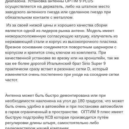
диапазона. Установка антенны OPTIM 9 PLUS
осуществляется на держатель, либо на штатное место
заводского антенного гнезда или сделанное гнездо при
обязательном контакте с металлом.
Из за своей низкой цены и хорошего качества сборки
является одной из лидеров рынка антенн. Модель имеет
низкорасположенную согласующую катушку, излучатель из
нержавеющей стали и корпус из высокопрочного пластика.
Врезное основание соединяется поворотным шарниром с
корпусом и крепится спец ключом из комплекта. При
качественной установке во врезку или на кронштейн, так же
как ее более дорогой Итальянский брат Sirio Super 9
практически сразу встает в резонанс сетки D, который
изменяется очень постепенно при уходе на соседние сетки
частот.
Антенна может быть быстро демонтирована или при
необходимости наклонена на угол до 180 градусов, что может
быть очень удобно в автомойке и при постановке автомобиля
в гараж ограниченный в пространстве. ОПТИМ 9 плюс имеет
быструю подстройку КСВ которая производится путём
регулировки длины штыря, самостоятельно либо
радиомастером нашей компании.