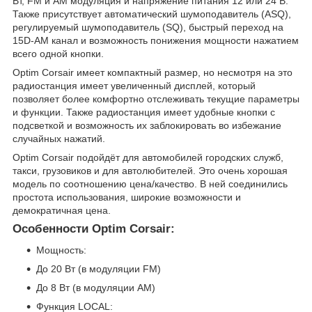
Вт, FM и AM модуляция и напряжение питания 12 или 24 В.
Также присутствует автоматический шумоподавитель (ASQ),
регулируемый шумоподавитель (SQ), быстрый переход на
15D-AM канал и возможность понижения мощности нажатием
всего одной кнопки.
Optim Corsair имеет компактный размер, но несмотря на это
радиостанция имеет увеличенный дисплей, который
позволяет более комфортно отслеживать текущие параметры
и функции. Также радиостанция имеет удобные кнопки с
подсветкой и возможность их заблокировать во избежание
случайных нажатий.
Optim Corsair подойдёт для автомобилей городских служб,
такси, грузовиков и для автолюбителей. Это очень хорошая
модель по соотношению цена/качество. В ней соединились
простота использования, широкие возможности и
демократичная цена.
Особенности Optim Corsair:
Мощность:
До 20 Вт (в модуляции FM)
До 8 Вт (в модуляции AM)
Функция LOCAL: